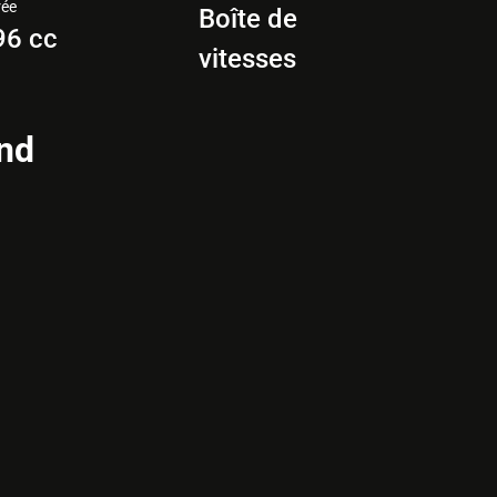
rée
Boîte de
96 cc
vitesses
nd