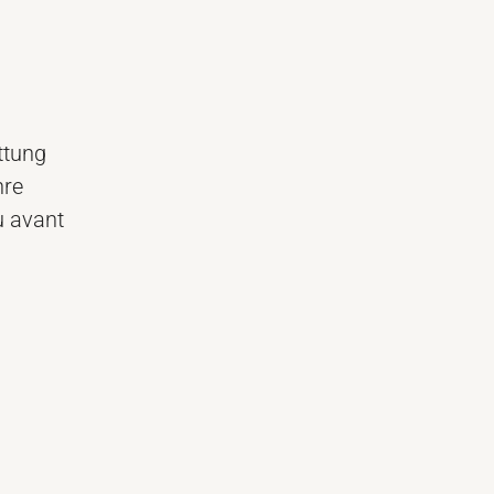
ttung
hre
u avant