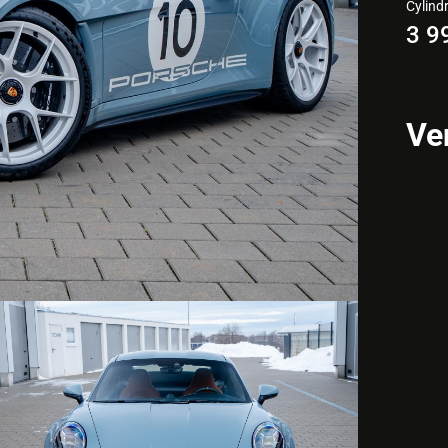
Cylind
3 9
Ve