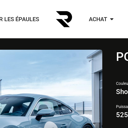
R LES ÉPAULES
ACHAT
P
Couleu
Sho
Puissa
52