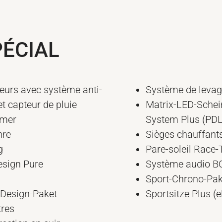
ÉCIAL
ieurs avec système anti-
Système de levage
t capteur de pluie
Matrix-LED-Schei
mmer
System Plus (PD
hre
Sièges chauffants
g
Pare-soleil Race-
esign Pure
Système audio B
Sport-Chrono-Pak
-Design-Paket
Sportsitze Plus (e
tres