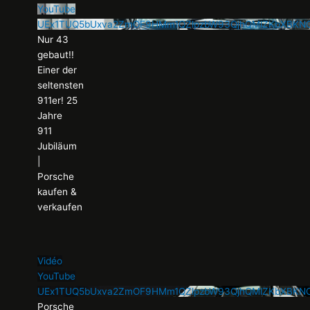
YouTube
UEx1TUQ5bUxva2ZmOF9HMm1QZlpzbW93QjhQMlZKbXBK
Nur 43
gebaut!!
Einer der
seltensten
911er! 25
Jahre
911
Jubiläum
|
Porsche
kaufen &
verkaufen
Vidéo
YouTube
UEx1TUQ5bUxva2ZmOF9HMm1QZlpzbW93QjhQMlZKbXBKN
Porsche