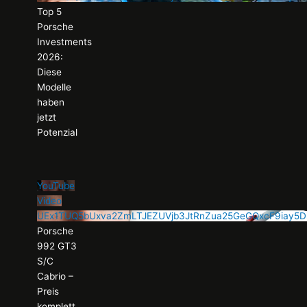
Top 5
Porsche
Investments
2026:
Diese
Modelle
haben
jetzt
Potenzial
YouTube
Video
UEx1TUQ5bUxva2ZmLTJEZUVjb3JtRnZua25GeGQxcF9iay5
Porsche
992 GT3
S/C
Cabrio –
Preis
komplett