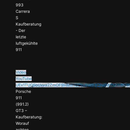
993
Carrera
S
Kaufberatung
- Der
letzte
luftgekühlte
911
Vidéo
YouTube
UEx1TUQ5bUxva2ZmOF9HMm1QZlpzbW93QjhQMlZKbXBKN
Porsche
911
(991.2)
GT3 –
Kaufberatung:
Worauf
achten