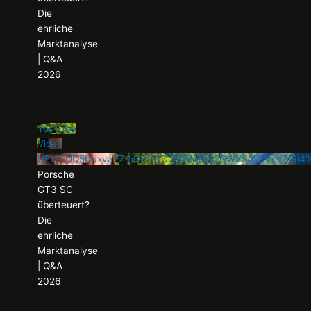
Die
ehrliche
Marktanalyse
| Q&A
2026
YouTube
Video
UEx1TUQ5bUxva2ZmOHI1NDlZRDNjbkx2OWVScVVvczZISi
Porsche
GT3 SC
überteuert?
Die
ehrliche
Marktanalyse
| Q&A
2026