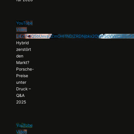
YouTube
Video
UEx1TUQ5bUxva2ZmOHI1NDlZRDNjbkx2OWVScVVvczZISi4
Hybrid
zerstört
den
Markt?
Porsche-
Preise
unter
Druck –
Q&A
2025
YouTube
Video