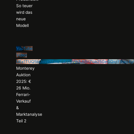
So teuer
wird das
neue
Modell
YouTube
Video
UEx1TUQ5bUxva2ZmLTJEZUVjb3JtRnZua25GeGQxcF9iay
Monterey
Auktion
2025: €
26 Mio.
Ferrari-
Verkauf
&
Marktanalyse
Teil 2