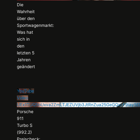
Die
Wahrheit
über den
Sportwagenmarkt:
Was hat
sich in
den
letzten 5
Jahren
geändert
YouTube
Video
UEx1TUQ5bUxva2ZmLTJEZUVjb3JtRnZua25GeGQxcF9iay
Porsche
911
Turbo S
(992.2)
Preischeck: