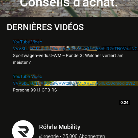
Conseils d'achat.
DERNIÈRES VIDÉOS
YouTube Video
VVVSbUFCT0x3UDBwVWtzdWxMLXREdW5nLlR2dTN0VnJING
Sportwagen-Verlust-WM – Runde 3: Welcher verliert am
meisten?
YouTube Video
VVVSbUFCT0x3UDBwVWtzdWxMLXREdW5nLk50dmoxTzVsZT
Porsche 991.1 GT3 RS
...
0:49
0:24
Röhrle Mobility
@roehrle • 25.000 Abonnenten