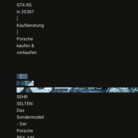
GT4 RS
in 2026?
|
Kaufberatung
|
Porsche
kaufen &
verkaufen
Vidéo
YouTube
UEx1TUQ5bUxva2ZmOF9HMm1QZlpzbW93QjhQMlZKbXBKN
SEHR
SELTEN:
Das
Sondermodell
- Der
Porsche
964 Jubi