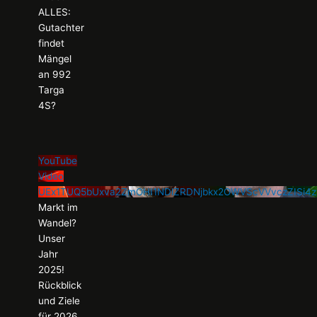
ALLES:
Gutachter
findet
Mängel
an 992
Targa
4S?
YouTube
Video
UEx1TUQ5bUxva2ZmOHI1NDlZRDNjbkx2OWVScVVvczZISi
Markt im
Wandel?
Unser
Jahr
2025!
Rückblick
und Ziele
für 2026