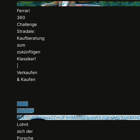
UEx1TUQ5bUxva2ZmOF9HMm1QZlpzbW93QjhQMlZKbXBKN
Ferrari
360
Challenge
Stradale:
Kaufberatung
zum
zukünftigen
Klassiker!
|
Verkaufen
& Kaufen
Vidéo
YouTube
UEx1TUQ5bUxva2ZmOF9HMm1QZlpzbW93QjhQMlZKbXBK
Lohnt
sich der
Porsche