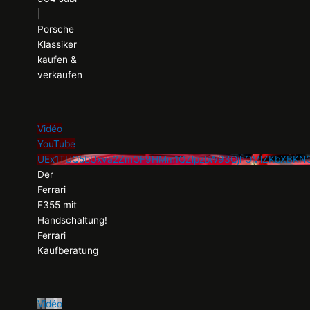
|
Porsche
Klassiker
kaufen &
verkaufen
Vidéo
YouTube
UEx1TUQ5bUxva2ZmOF9HMm1QZlpzbW93QjhQMlZKbXBK
Der
Ferrari
F355 mit
Handschaltung!
Ferrari
Kaufberatung
Vidéo