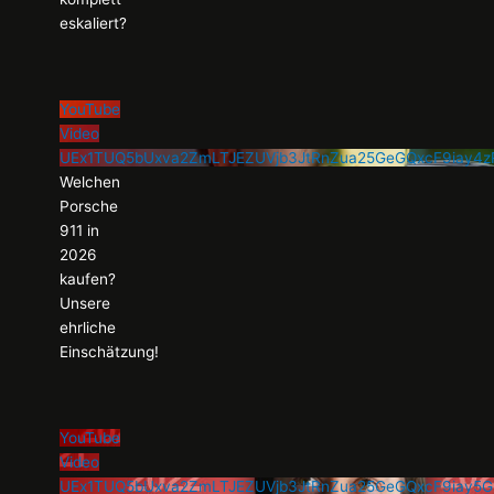
eskaliert?
YouTube
Video
UEx1TUQ5bUxva2ZmLTJEZUVjb3JtRnZua25GeGQxcF9iay
Welchen
Porsche
911 in
2026
kaufen?
Unsere
ehrliche
Einschätzung!
YouTube
Video
UEx1TUQ5bUxva2ZmLTJEZUVjb3JtRnZua25GeGQxcF9iay