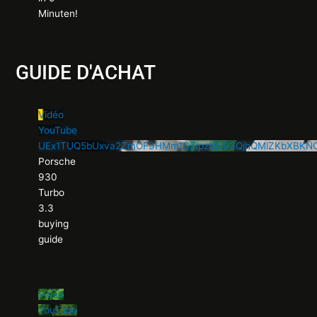
Minuten!
GUIDE D'ACHAT
Vidéo
YouTube
UEx1TUQ5bUxva2ZmOF9HMm1QZlpzbW93QjhQMlZKbXBKN
Porsche
930
Turbo
3.3
buying
guide
Vidéo
YouTube