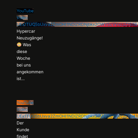
YouTube
Video
UEx1TUQ5bUxva2ZmOHI1NDlZRDNjbkx2OWVScVVvczZISi
Hypercar
Neuzugänge!
Was
diese
Woche
bei uns
angekommen
ist…
YouTube
Video
UEx1TUQ5bUxva2ZmOHI1NDlZRDNjbkx2OWVScVVvczZISi4
Der
Kunde
findet