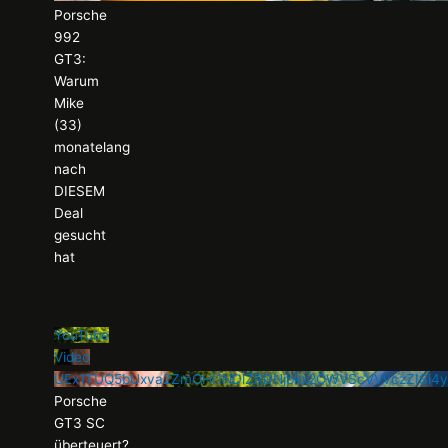
Porsche
992
GT3:
Warum
Mike
(33)
monatelang
nach
DIESEM
Deal
gesucht
hat
YouTube
Video
UEx1TUQ5bUxva2ZmOHI1NDlZRDNjbkx2OWVScVVvczZISi
Porsche
GT3 SC
überteuert?