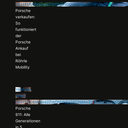
UEx1TUQ5bUxva2ZmOHI1NDlZRDNjbkx2OWVScVVvczZIS
Porsche
verkaufen:
So
funktioniert
der
Porsche
Ankauf
bei
Röhrle
Mobility
YouTube
Video
UEx1TUQ5bUxva2ZmOHI1NDlZRDNjbkx2OWVScVVvczZISi
Porsche
911: Alle
Generationen
in 5