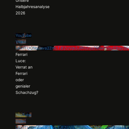
Unsere
Halbjahresanalyse
2026
YouTube
Video
UEx1TUQ5bUxva2ZmLTJEZUVjb3JtRnZua25GeGQxcF9ia
Ferrari
Luce:
Verrat an
Ferrari
oder
genialer
Schachzug?
YouTube
Video
UEx1TUQ5bUxva2ZmLTJEZUVjb3JtRnZua25GeGQxcF9iay4