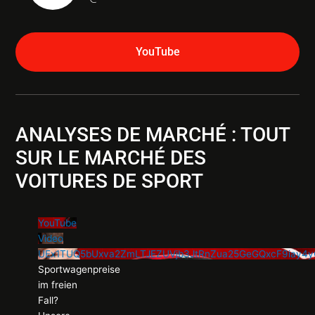
YouTube
ANALYSES DE MARCHÉ : TOUT
SUR LE MARCHÉ DES
VOITURES DE SPORT
YouTube
Video
UEx1TUQ5bUxva2ZmLTJEZUVjb3JtRnZua25GeGQxcF9iay
Sportwagenpreise
im freien
Fall?