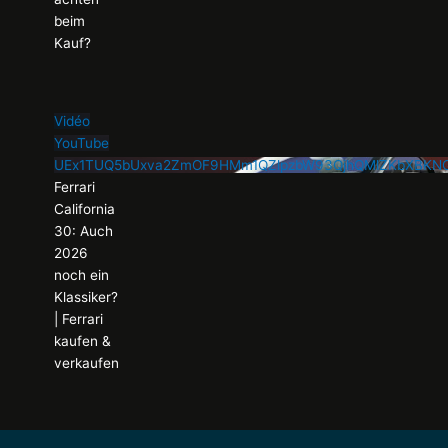
beim
Kauf?
Vidéo
YouTube
UEx1TUQ5bUxva2ZmOF9HMm1QZlpzbW93QjhQMlZKbXBKN
Ferrari
California
30: Auch
2026
noch ein
Klassiker?
| Ferrari
kaufen &
verkaufen