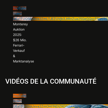
YouTube
Video
UEx1TUQ5bUxva2ZmLTJEZUVjb3JtRnZua25GeGQxcF9iay
Monterey
Auktion
2025:
$26 Mio.
Ferrari-
Verkauf
&
Marktanalyse
VIDÉOS DE LA COMMUNAUTÉ
YouTube
Video
UEx1TUQ5bUxva2ZmOHI1NDlZRDNjbkx2OWVScVVvczZISi