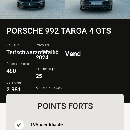
PORSCHE 992 TARGA 4 GTS
Couleur
Première
immatriculation
Teifschwarzmetallic
Vend
2024
Puissance (ch)
Kilométrage
480
25
Cylindrée
Boîte de vitesses
2.981
POINTS FORTS
TVA identifiable