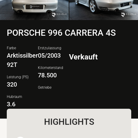
PORSCHE 996 CARRERA 4S
Farbe
Erstzulassung
Arktissilber
05/2003
Verkauft
92T
Kilometerstand
78.500
Leistung (PS)
320
Getriebe
Hubraum
3.6
HIGHLIGHTS