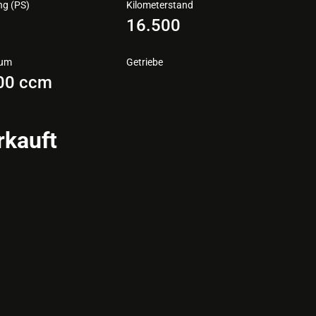
ng (PS)
Kilometerstand
6
16.500
aum
Getriebe
00 ccm
rkauft