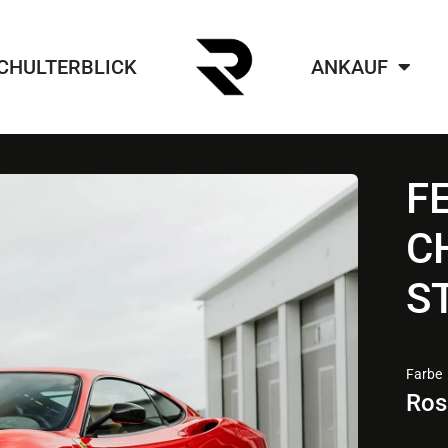
CHULTERBLICK
ANKAUF
F
C
S
Farbe
Ros