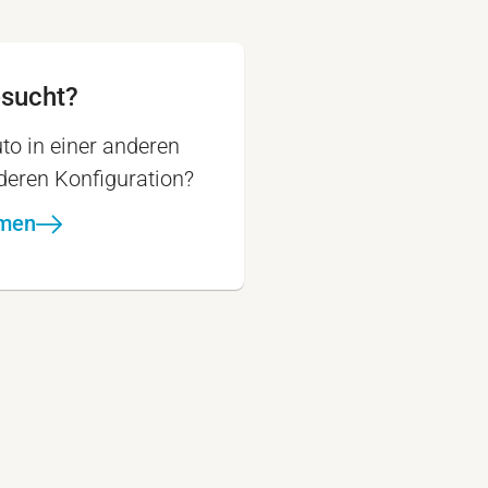
esucht?
to in einer anderen
nderen Konfiguration?
hmen