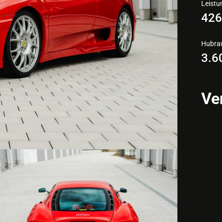
Leistu
42
Hubr
3.6
Ve