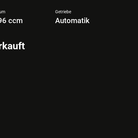
aum
Getriebe
96 ccm
Automatik
rkauft