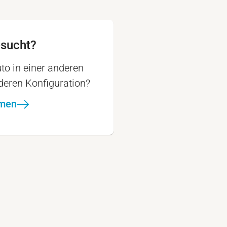
esucht?
to in einer anderen
nderen Konfiguration?
hmen