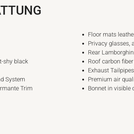
ATTUNG
Floor mats leathe
Privacy glasses, 
Rear Lamborghini
t-shy black
Roof carbon fiber
Exhaust Tailpipes
nd System
Premium air qual
formante Trim
Bonnet in visible 