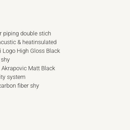
r piping double stich
acustic & heatinsulated
 Logo High Gloss Black
 shy
 Akrapovic Matt Black
ity system
carbon fiber shy