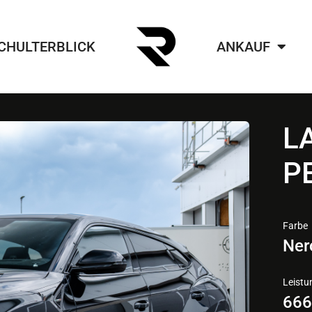
CHULTERBLICK
ANKAUF
L
P
Farbe
Ner
Leistu
66