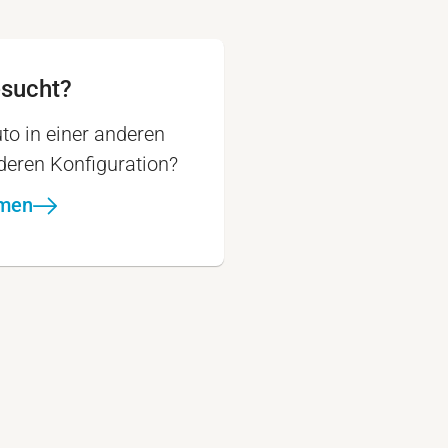
esucht?
to in einer anderen
nderen Konfiguration?
hmen