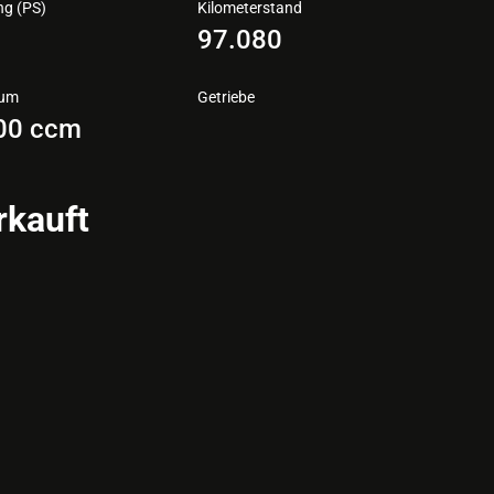
ng (PS)
Kilometerstand
1
97.080
aum
Getriebe
00 ccm
rkauft