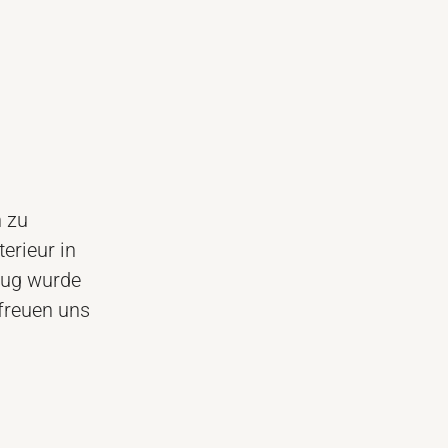
n zu
erieur in
eug wurde
 freuen uns