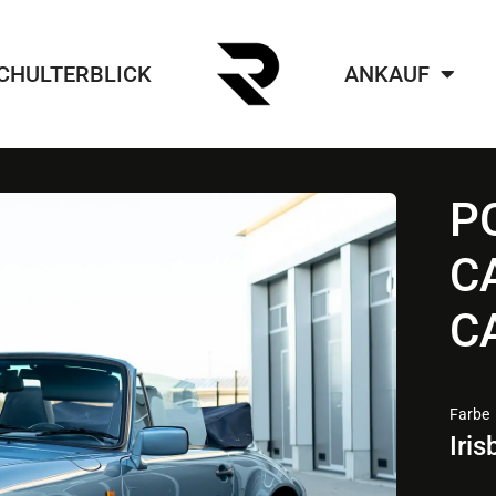
CHULTERBLICK
ANKAUF
P
C
C
Farbe
Iris