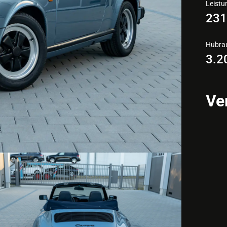
Leistu
23
Hubr
3.2
Ve