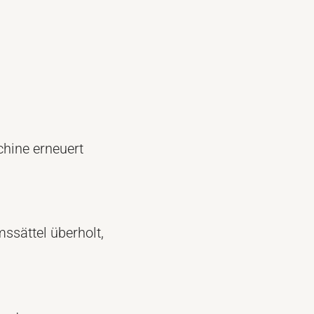
chine erneuert
ssättel überholt,