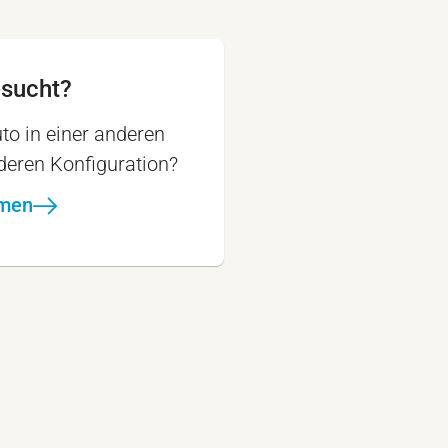
esucht?
to in einer anderen
nderen Konfiguration?
hmen