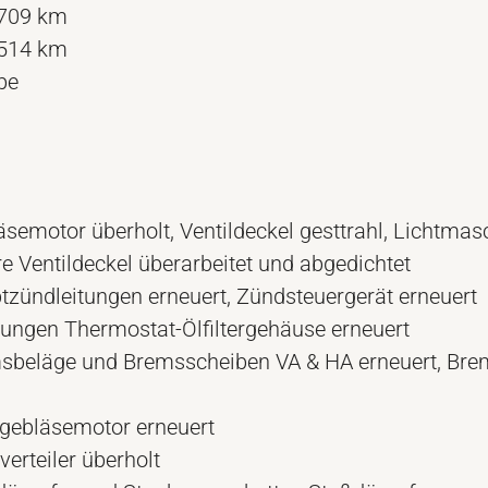
.709 km
.514 km
be
semotor überholt, Ventildeckel gesttrahl, Lichtmas
e Ventildeckel überarbeitet und abgedichtet
tzündleitungen erneuert, Zündsteuergerät erneuert
tungen Thermostat-Ölfiltergehäuse erneuert
sbeläge und Bremsscheiben VA & HA erneuert, Brem
kgebläsemotor erneuert
erteiler überholt