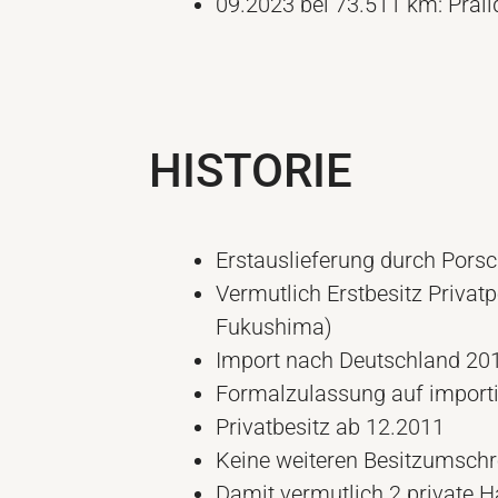
09.2023 bei 73.511 km: Pra
HISTORIE
Erstauslieferung durch Por
Vermutlich Erstbesitz Privat
Fukushima)
Import nach Deutschland 20
Formalzulassung auf import
Privatbesitz ab 12.2011
Keine weiteren Besitzumsch
Damit vermutlich 2 private H