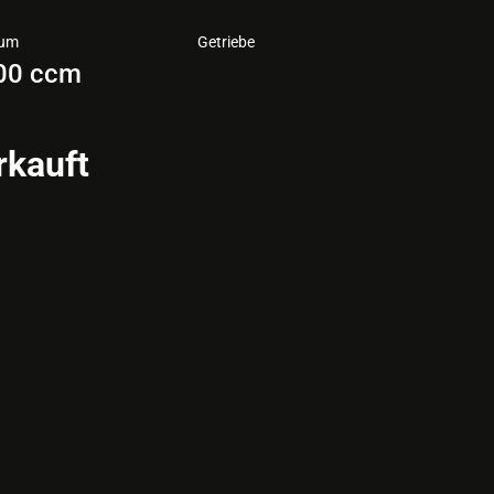
aum
Getriebe
00 ccm
rkauft