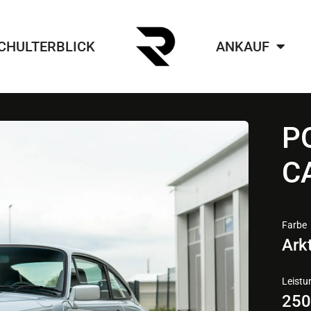
CHULTERBLICK
ANKAUF
P
C
Farbe
Arkt
Leistu
25