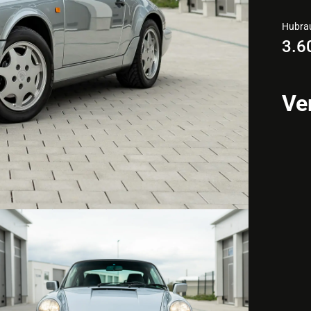
Hubr
3.6
Ve